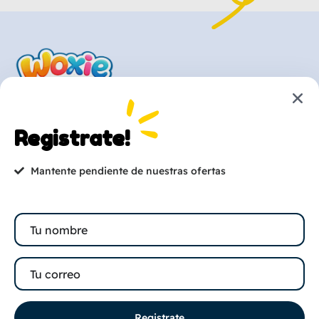
Registrate!
¿Listo para consentir a tu
Mantente pendiente de nuestras ofertas
mascota?
Empieza a comprar ahora
Registrate